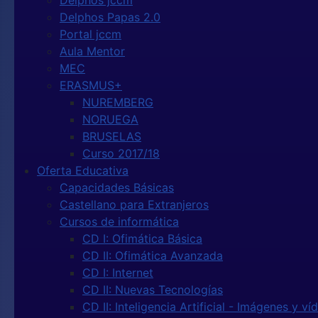
Delphos jccm
Delphos Papas 2.0
Portal jccm
Aula Mentor
MEC
ERASMUS+
NUREMBERG
NORUEGA
BRUSELAS
Curso 2017/18
Oferta Educativa
Capacidades Básicas
Castellano para Extranjeros
Cursos de informática
CD I: Ofimática Básica
CD II: Ofimática Avanzada
CD I: Internet
CD II: Nuevas Tecnologías
CD II: Inteligencia Artificial - Imágenes y ví