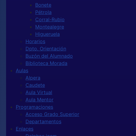
Bonete
Pétrola
Corral-Rubio
Montealegre
Higueruela
Horarios
Dpto. Orientación
Buzón del Alumnado
Biblioteca Morada
Aulas
Alpera
Caudete
Aula Virtual
Aula Mentor
Programaciones
Acceso Grado Superior
Departamentos
Enlaces