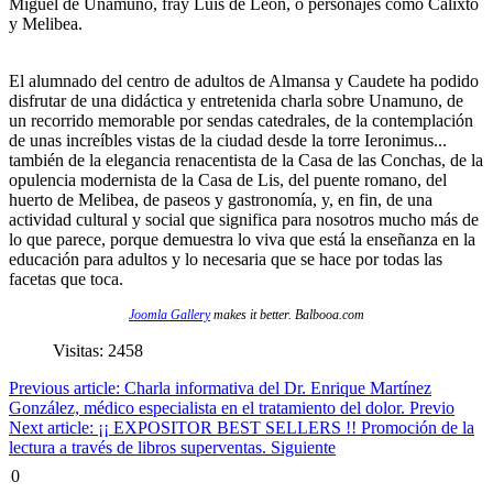
Miguel de Unamuno, fray Luis de León, o personajes como Calixto
y Melibea.
El alumnado del centro de adultos de Almansa y Caudete ha podido
disfrutar de una didáctica y entretenida charla sobre Unamuno, de
un recorrido memorable por sendas catedrales, de la contemplación
de unas increíbles vistas de la ciudad desde la torre Ieronimus...
también de la elegancia renacentista de la Casa de las Conchas, de la
opulencia modernista de la Casa de Lis, del puente romano, del
huerto de Melibea, de paseos y gastronomía, y, en fin, de una
actividad cultural y social que significa para nosotros mucho más de
lo que parece, porque demuestra lo viva que está la enseñanza en la
educación para adultos y lo necesaria que se hace por todas las
facetas que toca.
Joomla Gallery
makes it better. Balbooa.com
Visitas: 2458
Previous article: Charla informativa del Dr. Enrique Martínez
González, médico especialista en el tratamiento del dolor.
Previo
Next article: ¡¡ EXPOSITOR BEST SELLERS !! Promoción de la
lectura a través de libros superventas.
Siguiente
0