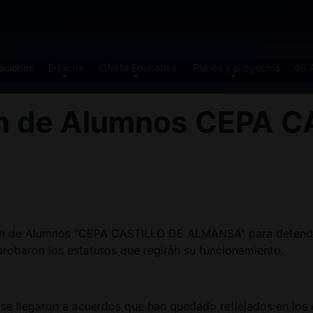
aciones
Enlaces
Oferta Educativa
Planes y proyectos
40 
ón de Alumnos CEPA 
ón de Alumnos "CEPA CASTILLO DE ALMANSA" para defender lo
aprobaron los estatutos que regirán su funcionamiento.
, se llegaron a acuerdos que han quedado reflejados en los 