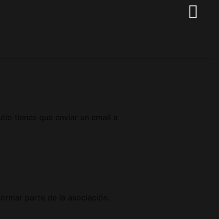
ólo tienes que enviar un email a
ormar parte de la asociación.