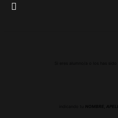
Si eres alumno/a o los has sido
indicando tu
NOMBRE, APELL