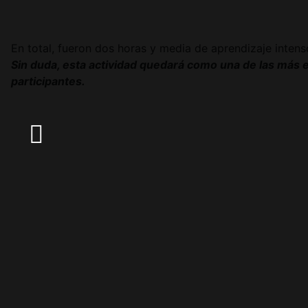
En total, fueron dos horas y media de aprendizaje intens
Sin duda, esta actividad quedará como una de las más e
participantes.