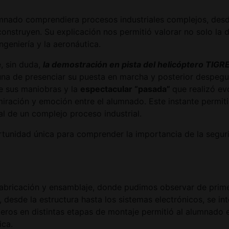
umnado comprendiera procesos industriales complejos, desd
construyen. Su explicación nos permitió valorar no solo la 
geniería y la aeronáutica.
, sin duda,
la demostración en pista del helicóptero TIGR
una de presenciar su puesta en marcha y posterior despegue,
de sus maniobras y la
espectacular “pasada”
que realizó ev
ración y emoción entre el alumnado. Este instante permiti
al de un complejo proceso industrial.
tunidad única para comprender la importancia de la segurid
 fabricación y ensamblaje, donde pudimos observar de prime
sde la estructura hasta los sistemas electrónicos, se inte
teros en distintas etapas de montaje permitió al alumnado
ica.