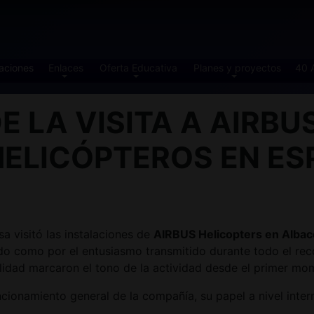
aciones
Enlaces
Oferta Educativa
Planes y proyectos
40 
E LA VISITA A AIRBU
HELICÓPTEROS EN ES
a visitó las instalaciones de
AIRBUS Helicopters en Albac
ado como por el entusiasmo transmitido durante todo el reco
alidad marcaron el tono de la actividad desde el primer mo
funcionamiento general de la compañía, su papel a nivel inter