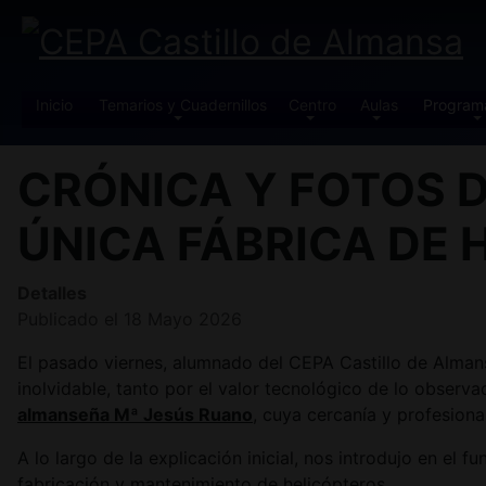
Inicio
Temarios y Cuadernillos
Centro
Aulas
Program
CRÓNICA Y FOTOS D
ÚNICA FÁBRICA DE 
Detalles
Publicado el 18 Mayo 2026
El pasado viernes, alumnado del CEPA Castillo de Almans
inolvidable, tanto por el valor tecnológico de lo observ
almanseña Mª Jesús Ruano
, cuya cercanía y profesion
A lo largo de la explicación inicial, nos introdujo en el 
fabricación y mantenimiento de helicópteros.