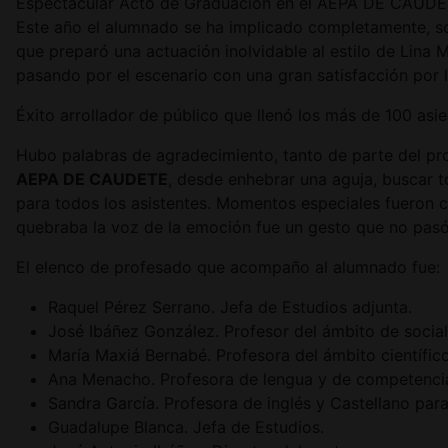
Espectacular Acto de Graduación en el AEPA DE CAUDETE, 
Este año el alumnado se ha implicado completamente, s
que preparó una actuación inolvidable al estilo de Lin
pasando por el escenario con una gran satisfacción por l
Éxito arrollador de público que llenó los más de 100 asie
Hubo palabras de agradecimiento, tanto de parte del pr
AEPA DE CAUDETE
, desde enhebrar una aguja, buscar t
para todos los asistentes. Momentos especiales fueron c
quebraba la voz de la emoción fue un gesto que no pas
El elenco de profesado que acompaño al alumnado fue:
Raquel Pérez Serrano. Jefa de Estudios adjunta.
José Ibáñez González. Profesor del ámbito de social
María Maxiá Bernabé. Profesora del ámbito científic
Ana Menacho. Profesora de lengua y de competencia
Sandra García. Profesora de inglés y Castellano para
Guadalupe Blanca. Jefa de Estudios.