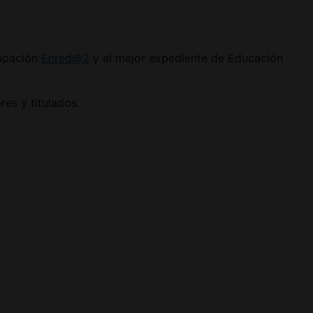
rupación
Enred@2
y al mejor expediente de Educación
es y titulados.