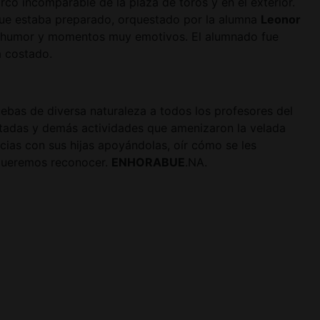
co incomparable de la plaza de toros y en el exterior.
que estaba preparado, orquestado por la alumna
Leonor
 de humor y momentos muy emotivos. El alumnado fue
a costado.
bas de diversa naturaleza a todos los profesores del
aratadas y demás actividades que amenizaron la velada
cias con sus hijas apoyándolas, oír cómo se les
 queremos reconocer.
ENHORABUE
.NA.