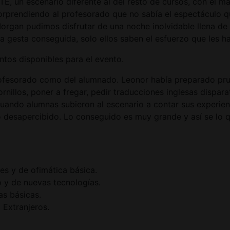
un escenario diferente al del resto de cursos, con el mar
orprendiendo al profesorado que no sabía el espectáculo 
a Morgan pudimos disfrutar de una noche inolvidable llena
a gesta conseguida, solo ellos saben el esfuerzo que les h
ntos disponibles para el evento.
ofesorado como del alumnado. Leonor había preparado prue
ornillos, poner a fregar, pedir traducciones inglesas disp
uando alumnas subieron al escenario a contar sus experien
ó desapercibido. Lo conseguido es muy grande y así se lo
es y de ofimática básica.
o y de nuevas tecnologías.
s básicas.
 Extranjeros.