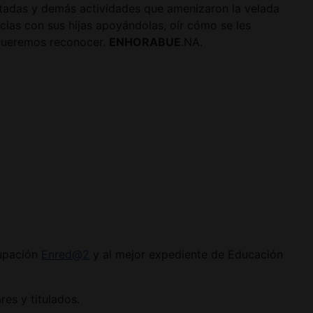
aratadas y demás actividades que amenizaron la velada
cias con sus hijas apoyándolas, oír cómo se les
 queremos reconocer.
ENHORABUE
.NA.
rupación
Enred@2
y al mejor expediente de Educación
es y titulados.