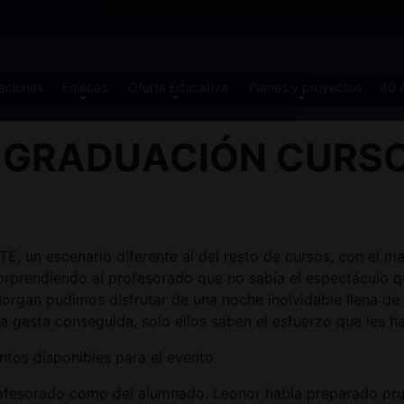
aciones
Enlaces
Oferta Educativa
Planes y proyectos
40 
 GRADUACIÓN CURSO 
un escenario diferente al del resto de cursos, con el mar
orprendiendo al profesorado que no sabía el espectáculo 
a Morgan pudimos disfrutar de una noche inolvidable llena
a gesta conseguida, solo ellos saben el esfuerzo que les h
ntos disponibles para el evento.
ofesorado como del alumnado. Leonor había preparado prue