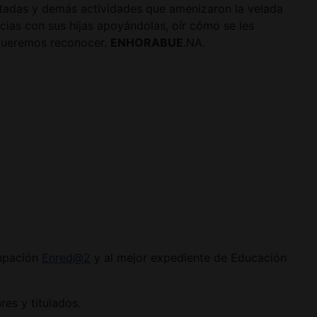
aratadas y demás actividades que amenizaron la velada
cias con sus hijas apoyándolas, oír cómo se les
 queremos reconocer.
ENHORABUE
.NA.
rupación
Enred@2
y al mejor expediente de Educación
es y titulados.