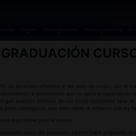
aciones
Enlaces
Oferta Educativa
Planes y proyectos
40 
 GRADUACIÓN CURSO 
un escenario diferente al del resto de cursos, con el mar
orprendiendo al profesorado que no sabía el espectáculo 
a Morgan pudimos disfrutar de una noche inolvidable llena
a gesta conseguida, solo ellos saben el esfuerzo que les h
ntos disponibles para el evento.
ofesorado como del alumnado. Leonor había preparado prue