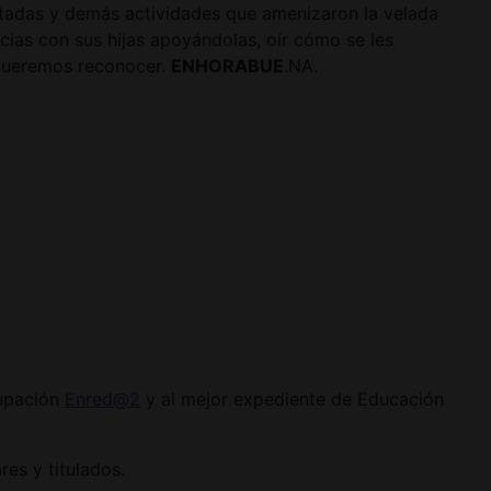
aratadas y demás actividades que amenizaron la velada
cias con sus hijas apoyándolas, oír cómo se les
 queremos reconocer.
ENHORABUE
.NA.
rupación
Enred@2
y al mejor expediente de Educación
es y titulados.