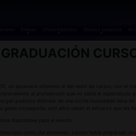
aciones
Enlaces
Oferta Educativa
Planes y proyectos
40 
 GRADUACIÓN CURSO 
un escenario diferente al del resto de cursos, con el mar
orprendiendo al profesorado que no sabía el espectáculo 
a Morgan pudimos disfrutar de una noche inolvidable llena
a gesta conseguida, solo ellos saben el esfuerzo que les h
ntos disponibles para el evento.
ofesorado como del alumnado. Leonor había preparado prue