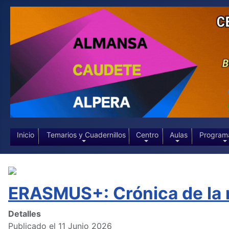
Inicio
Temarios y Cuadernillos
Centro
Aulas
Program
ERASMUS+: Crónica de la 
Detalles
Publicado el 11 Junio 2026