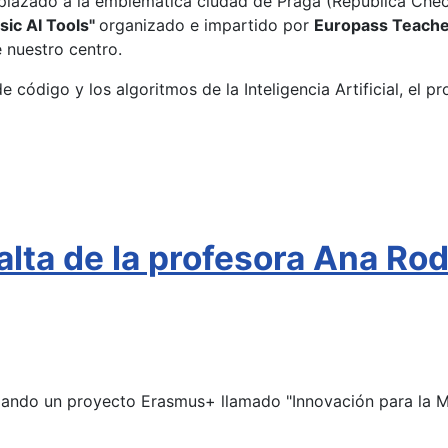
splazado a la emblemática ciudad de Praga (República Checa
ic AI Tools"
organizado e impartido por
Europass Teach
 nuestro centro.
e código y los algoritmos de la Inteligencia Artificial, el 
ta de la profesora Ana Rodr
ollando un proyecto Erasmus+ llamado "Innovación para la 