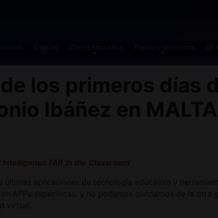
aciones
Enlaces
Oferta Educativa
Planes y proyectos
40 
 los primeros días d
tonio Ibáñez en MALT
l Intelligence (AI) in the Classroom
 últimas aplicaciones de tecnología educativa y herramientas
 con APPs específicas, y no podemos olvidarnos de la otra
 virtual.