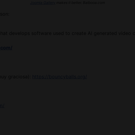
Joomla Gallery
makes it better. Balbooa.com
son:
hat develops software used to create AI generated video c
y
.com/
muy graciosa):
https://bouncyballs.org/
m/