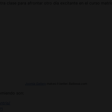
a clase para afrontar otro día excitante en el curso matri
Joomla Gallery
makes it better. Balbooa.com
omiendo son:
ntris/
/1