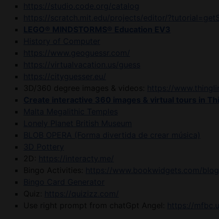
https://studio.code.org/catalog
https://scratch.mit.edu/projects/editor/?tutorial=get
LEGO® MINDSTORMS® Education EV3
History of Computer
https://www.geoguessr.com/
https://virtualvacation.us/guess
https://cityguesser.eu/
3D/360 degree images & videos:
https://www.thing
Create interactive 360 images & virtual tours in Th
Malta Megalithic Temples
Lonely Planet British Museum
BLOB OPERA (Forma divertida de crear música)
3D Pottery
2D:
https://interacty.me/
Bingo Activities:
https://www.bookwidgets.com/blog/
Bingo Card Generator
Quiz:
https://quizizz.com/
Use right prompt from chatGpt
Angel:
https://mfbc