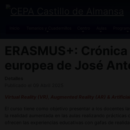
Inicio
Temarios y Cuadernillos
Centro
Aulas
Program
ERASMUS+: Crónica de
europea de José An
Detalles
Publicado el 09 Abril 2025
Virtual Reality (VR), Augmented Reality (AR) & Artificia
El curso tiene como objetivo presentar a los docentes las
la realidad aumentada en las aulas realizando prácticas
ofrecen las experiencias educativas con gafas de realidad