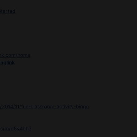
Started
link.com/home
inglink
2014/11/fun-classroom-activity-bingo
.us/m/d8y4bh3