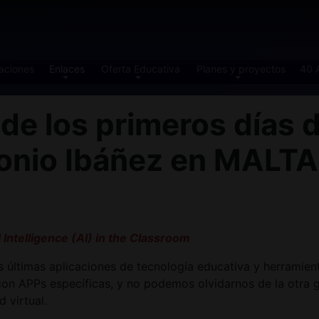
aciones
Enlaces
Oferta Educativa
Planes y proyectos
40 
 los primeros días d
tonio Ibáñez en MALT
l Intelligence (AI) in the Classroom
 últimas aplicaciones de tecnología educativa y herramientas
 con APPs específicas, y no podemos olvidarnos de la otra
 virtual.