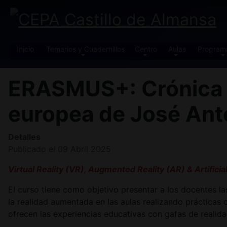
Inicio
Temarios y Cuadernillos
Centro
Aulas
Program
ERASMUS+: Crónica de
europea de José An
Detalles
Publicado el 09 Abril 2025
Virtual Reality (VR), Augmented Reality (AR) & Artificia
El curso tiene como objetivo presentar a los docentes las
la realidad aumentada en las aulas realizando prácticas
ofrecen las experiencias educativas con gafas de realidad