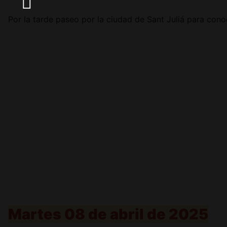
Por la tarde paseo por la ciudad de Sant Juliá para cono
Martes 08 de abril de 2025