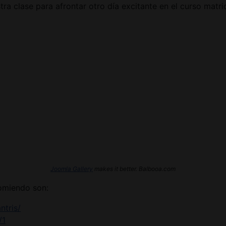
a clase para afrontar otro día excitante en el curso matri
Joomla Gallery
makes it better. Balbooa.com
omiendo son:
ntris/
/1