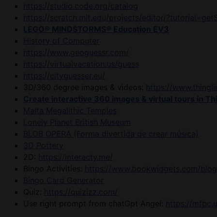
https://studio.code.org/catalog
https://scratch.mit.edu/projects/editor/?tutorial=get
LEGO® MINDSTORMS® Education EV3
History of Computer
https://www.geoguessr.com/
https://virtualvacation.us/guess
https://cityguesser.eu/
3D/360 degree images & videos:
https://www.thing
Create interactive 360 images & virtual tours in Th
Malta Megalithic Temples
Lonely Planet British Museum
BLOB OPERA (Forma divertida de crear música)
3D Pottery
2D:
https://interacty.me/
Bingo Activities:
https://www.bookwidgets.com/blog/
Bingo Card Generator
Quiz:
https://quizizz.com/
Use right prompt from chatGpt
Angel:
https://mfbc