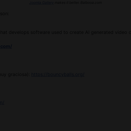
Joomla Gallery
makes it better. Balbooa.com
son:
hat develops software used to create AI generated video c
y
.com/
muy graciosa):
https://bouncyballs.org/
m/