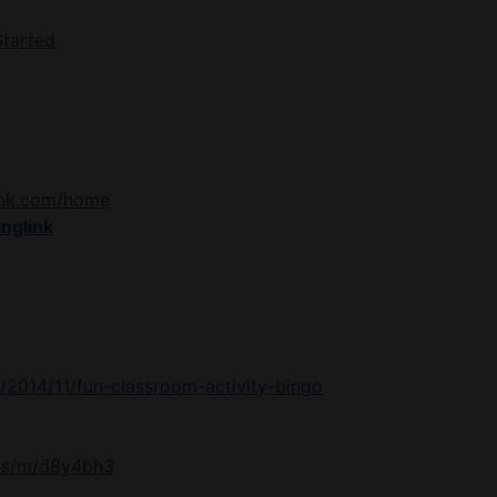
Started
link.com/home
inglink
2014/11/fun-classroom-activity-bingo
.us/m/d8y4bh3