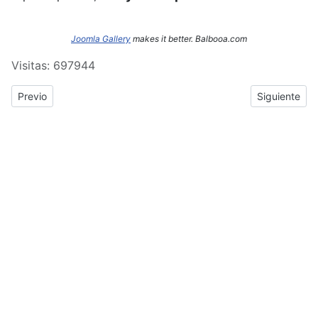
Joomla Gallery
makes it better. Balbooa.com
Visitas: 697944
Previous article: ERASMUS+: Crónica del tercer y cuarto día de
Next article
Previo
Siguiente