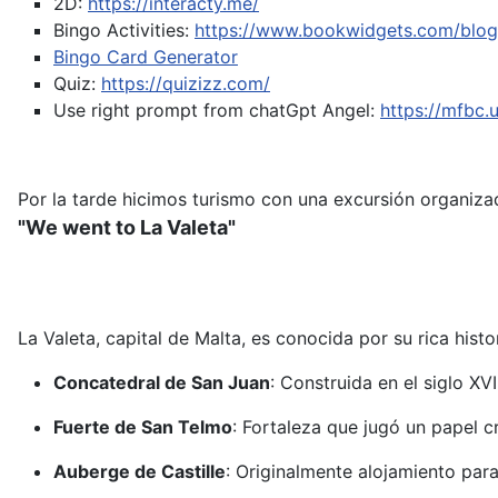
2D:
https://interacty.me/
Bingo Activities:
https://www.bookwidgets.com/blog/
Bingo Card Generator
Quiz:
https://quizizz.com/
Use right prompt from chatGpt
Angel:
https://mfbc
Por la tarde hicimos turismo con una excursión organizad
"We went to La Valeta"
La Valeta, capital de Malta, es conocida por su rica hist
Concatedral de San Juan
:
Construida en el siglo XV
Fuerte de San Telmo
:
Fortaleza que jugó un papel c
Auberge de Castille
:
Originalmente alojamiento para 