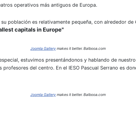
eatros operativos más antiguos de Europa.
s, su población es relativamente pequeña, con alrededor de 
llest capitals in Europe"
Joomla Gallery
makes it better. Balbooa.com
 especial, estuvimos presentándonos y hablando de nuestro
rofesores del centro. En el IESO Pascual Serrano es don
Joomla Gallery
makes it better. Balbooa.com
 la movilidad europea de José Antonio Ibáñez por MALTA.