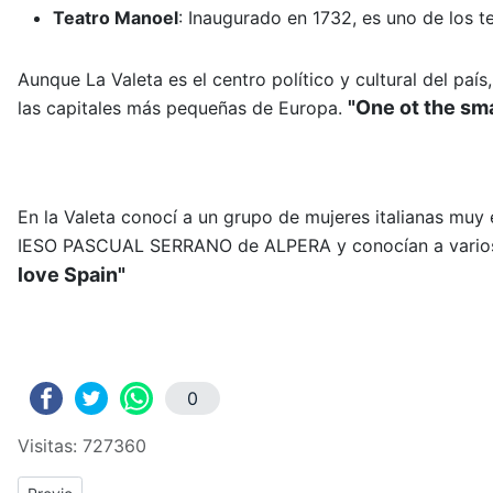
Teatro Manoel
:
Inaugurado en 1732, es uno de los t
Aunque La Valeta es el centro político y cultural del paí
"One ot the sma
las capitales más pequeñas de Europa.
En la Valeta conocí a un grupo de mujeres italianas muy
IESO PASCUAL SERRANO de ALPERA y conocían a varios p
love Spain"
0
Visitas: 727360
Previous article: ERASMUS+: Crónica del tercer y cuarto día de