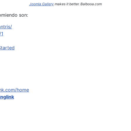
Joomla Gallery
makes it better. Balbooa.com
omiendo son:
ntris/
/1
Started
link.com/home
inglink