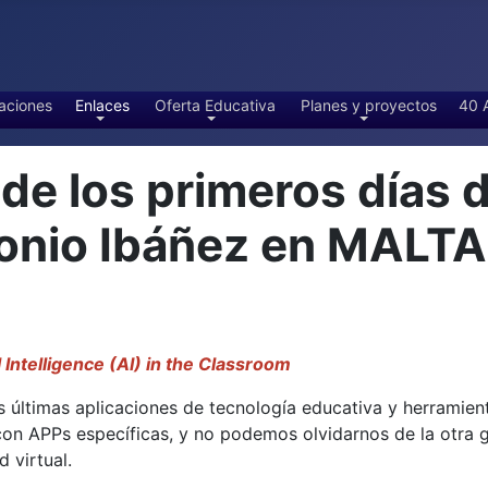
aciones
Enlaces
Oferta Educativa
Planes y proyectos
40 
 los primeros días d
tonio Ibáñez en MALT
l Intelligence (AI) in the Classroom
 últimas aplicaciones de tecnología educativa y herramientas
 con APPs específicas, y no podemos olvidarnos de la otra
 virtual.