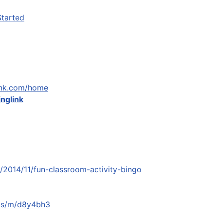
Started
link.com/home
inglink
2014/11/fun-classroom-activity-bingo
.us/m/d8y4bh3