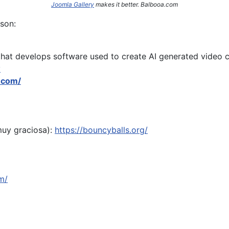
Joomla Gallery
makes it better. Balbooa.com
son:
hat develops software used to create AI generated video c
y
.com/
muy graciosa):
https://bouncyballs.org/
m/