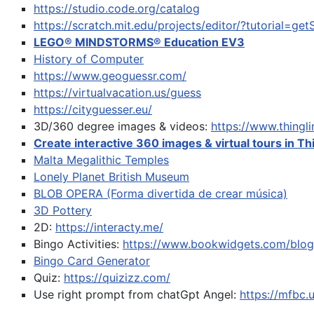
https://studio.code.org/catalog
https://scratch.mit.edu/projects/editor/?tutorial=get
LEGO® MINDSTORMS® Education EV3
History of Computer
https://www.geoguessr.com/
https://virtualvacation.us/guess
https://cityguesser.eu/
3D/360 degree images & videos:
https://www.thing
Create interactive 360 images & virtual tours in Th
Malta Megalithic Temples
Lonely Planet British Museum
BLOB OPERA (Forma divertida de crear música)
3D Pottery
2D:
https://interacty.me/
Bingo Activities:
https://www.bookwidgets.com/blog/
Bingo Card Generator
Quiz:
https://quizizz.com/
Use right prompt from chatGpt
Angel:
https://mfbc