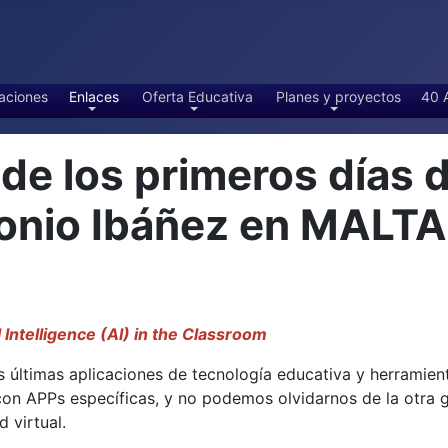
aciones
Enlaces
Oferta Educativa
Planes y proyectos
40 
 los primeros días d
tonio Ibáñez en MALT
l Intelligence (AI) in the Classroom
 últimas aplicaciones de tecnología educativa y herramientas
 con APPs específicas, y no podemos olvidarnos de la otra
 virtual.