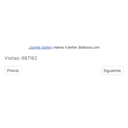
Joomla Gallery
makes it better. Balbooa.com
Visitas: 687162
Previous article: ERASMUS+: Crónica del tercer y cuarto día de
Next article
Previo
Siguiente