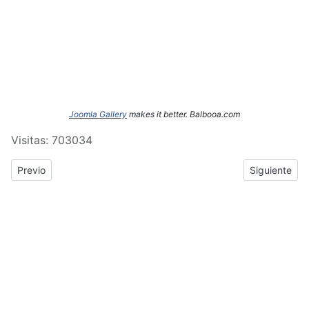
Joomla Gallery
makes it better. Balbooa.com
Visitas: 703034
Previous article: ERASMUS+: Crónica del tercer y cuarto día de
Next article
Previo
Siguiente