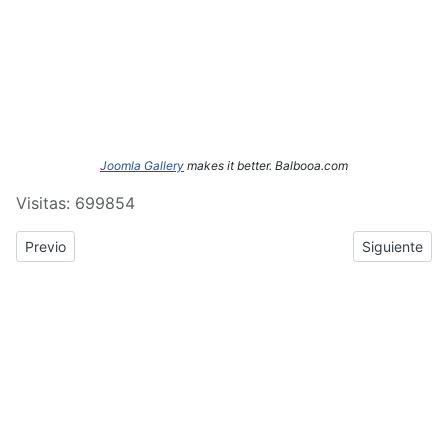
Joomla Gallery
makes it better. Balbooa.com
Visitas: 699854
Previous article: ERASMUS+: Crónica del tercer y cuarto día de
Next article
Previo
Siguiente