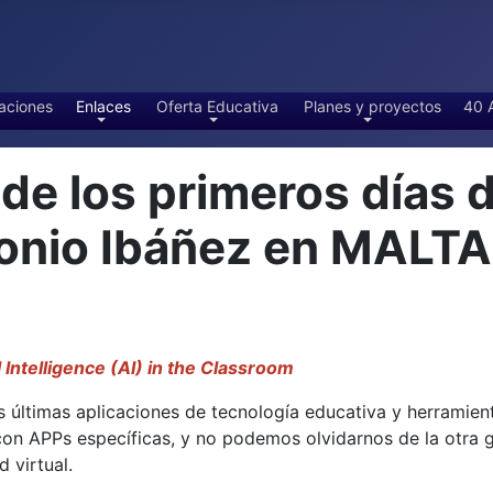
aciones
Enlaces
Oferta Educativa
Planes y proyectos
40 
 los primeros días d
tonio Ibáñez en MALT
l Intelligence (AI) in the Classroom
 últimas aplicaciones de tecnología educativa y herramientas
 con APPs específicas, y no podemos olvidarnos de la otra
 virtual.