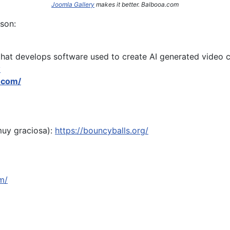
Joomla Gallery
makes it better. Balbooa.com
son:
hat develops software used to create AI generated video c
y
.com/
muy graciosa):
https://bouncyballs.org/
m/