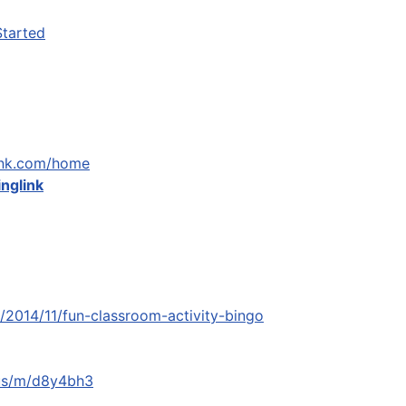
Started
link.com/home
inglink
2014/11/fun-classroom-activity-bingo
.us/m/d8y4bh3