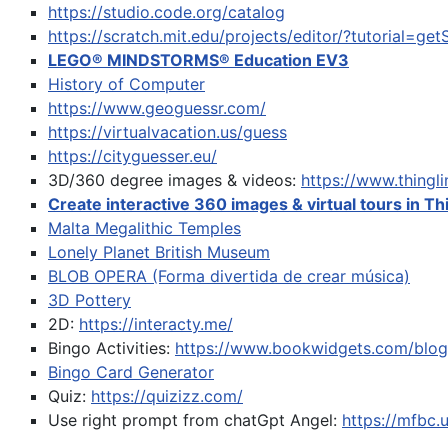
https://studio.code.org/catalog
https://scratch.mit.edu/projects/editor/?tutorial=get
LEGO® MINDSTORMS® Education EV3
History of Computer
https://www.geoguessr.com/
https://virtualvacation.us/guess
https://cityguesser.eu/
3D/360 degree images & videos:
https://www.thing
Create interactive 360 images & virtual tours in Th
Malta Megalithic Temples
Lonely Planet British Museum
BLOB OPERA (Forma divertida de crear música)
3D Pottery
2D:
https://interacty.me/
Bingo Activities:
https://www.bookwidgets.com/blog/
Bingo Card Generator
Quiz:
https://quizizz.com/
Use right prompt from chatGpt
Angel:
https://mfbc