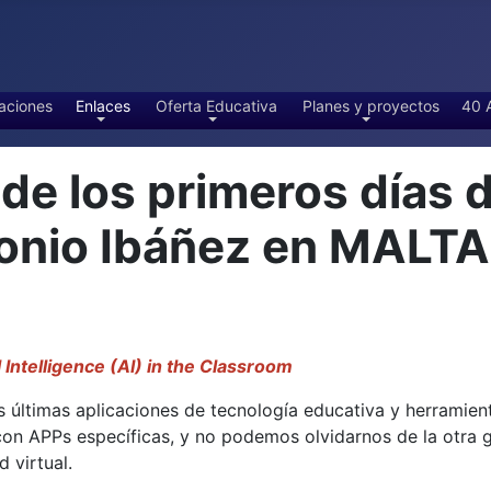
aciones
Enlaces
Oferta Educativa
Planes y proyectos
40 
 los primeros días d
tonio Ibáñez en MALT
l Intelligence (AI) in the Classroom
 últimas aplicaciones de tecnología educativa y herramientas
 con APPs específicas, y no podemos olvidarnos de la otra
 virtual.