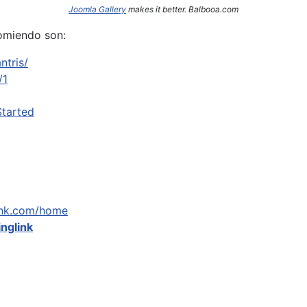
Joomla Gallery
makes it better. Balbooa.com
omiendo son:
ntris/
/1
Started
link.com/home
inglink