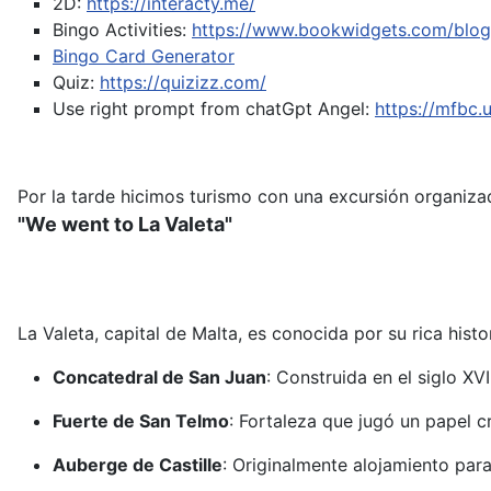
2D:
https://interacty.me/
Bingo Activities:
https://www.bookwidgets.com/blog/
Bingo Card Generator
Quiz:
https://quizizz.com/
Use right prompt from chatGpt
Angel:
https://mfbc
Por la tarde hicimos turismo con una excursión organizad
"We went to La Valeta"
La Valeta, capital de Malta, es conocida por su rica hist
Concatedral de San Juan
:
Construida en el siglo XV
Fuerte de San Telmo
:
Fortaleza que jugó un papel c
Auberge de Castille
:
Originalmente alojamiento para 