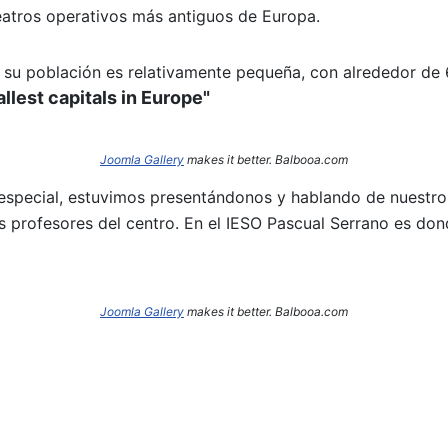
eatros operativos más antiguos de Europa.
s, su población es relativamente pequeña, con alrededor de 
llest capitals in Europe"
Joomla Gallery
makes it better. Balbooa.com
 especial, estuvimos presentándonos y hablando de nuestro
rofesores del centro. En el IESO Pascual Serrano es don
Joomla Gallery
makes it better. Balbooa.com
 la movilidad europea de José Antonio Ibáñez por MALTA.