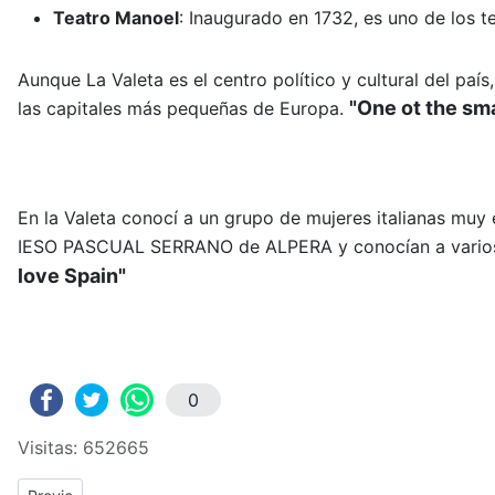
Teatro Manoel
:
Inaugurado en 1732, es uno de los t
Aunque La Valeta es el centro político y cultural del paí
"One ot the sma
las capitales más pequeñas de Europa.
En la Valeta conocí a un grupo de mujeres italianas muy
IESO PASCUAL SERRANO de ALPERA y conocían a varios p
love Spain"
0
Visitas: 652665
Previous article: ERASMUS+: Crónica del tercer y cuarto día de