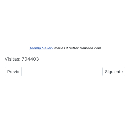
Joomla Gallery
makes it better. Balbooa.com
Visitas: 704403
Previous article: ERASMUS+: Crónica del tercer y cuarto día de
Next article
Previo
Siguiente