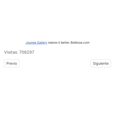
Joomla Gallery
makes it better. Balbooa.com
Visitas: 708297
Previous article: ERASMUS+: Crónica del tercer y cuarto día de
Next article
Previo
Siguiente