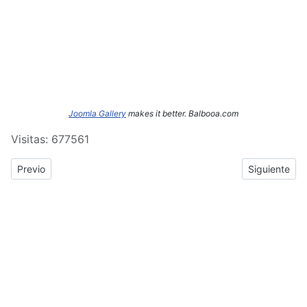
Joomla Gallery
makes it better. Balbooa.com
Visitas: 677561
Previous article: ERASMUS+: Crónica del tercer y cuarto día de
Next article
Previo
Siguiente