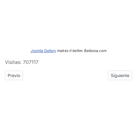
Joomla Gallery
makes it better. Balbooa.com
Visitas: 707117
Previous article: ERASMUS+: Crónica del tercer y cuarto día de
Next article
Previo
Siguiente