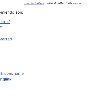
Joomla Gallery
makes it better. Balbooa.com
omiendo son:
ntris/
/1
Started
link.com/home
inglink