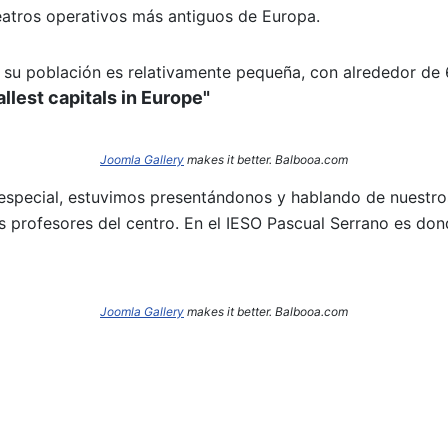
eatros operativos más antiguos de Europa.
s, su población es relativamente pequeña, con alrededor de 
llest capitals in Europe"
Joomla Gallery
makes it better. Balbooa.com
 especial, estuvimos presentándonos y hablando de nuestro
rofesores del centro. En el IESO Pascual Serrano es don
Joomla Gallery
makes it better. Balbooa.com
 la movilidad europea de José Antonio Ibáñez por MALTA.