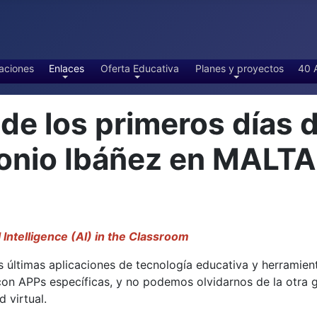
aciones
Enlaces
Oferta Educativa
Planes y proyectos
40 
 los primeros días d
tonio Ibáñez en MALT
l Intelligence (AI) in the Classroom
 últimas aplicaciones de tecnología educativa y herramientas
 con APPs específicas, y no podemos olvidarnos de la otra
 virtual.