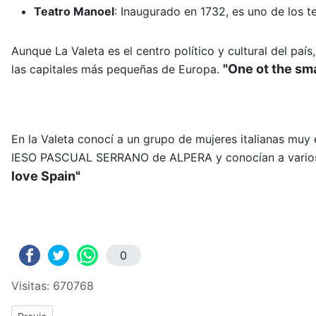
Teatro Manoel
:
Inaugurado en 1732, es uno de los t
Aunque La Valeta es el centro político y cultural del paí
"One ot the sma
las capitales más pequeñas de Europa.
En la Valeta conocí a un grupo de mujeres italianas muy
IESO PASCUAL SERRANO de ALPERA y conocían a varios p
love Spain"
0
Visitas: 670768
Previous article: ERASMUS+: Crónica del tercer y cuarto día de