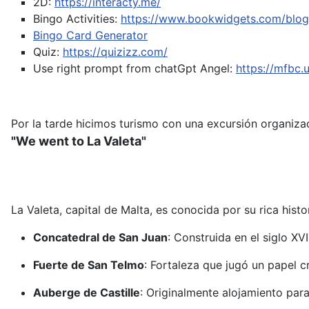
2D:
https://interacty.me/
Bingo Activities:
https://www.bookwidgets.com/blog/
Bingo Card Generator
Quiz:
https://quizizz.com/
Use right prompt from chatGpt
Angel:
https://mfbc
Por la tarde hicimos turismo con una excursión organizad
"We went to La Valeta"
La Valeta, capital de Malta, es conocida por su rica hist
Concatedral de San Juan
:
Construida en el siglo XV
Fuerte de San Telmo
:
Fortaleza que jugó un papel c
Auberge de Castille
:
Originalmente alojamiento para 