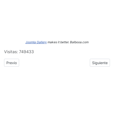
Joomla Gallery
makes it better. Balbooa.com
Visitas: 749433
Previous article: ERASMUS+: Crónica del tercer y cuarto día de
Next article
Previo
Siguiente