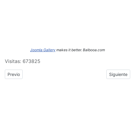
Joomla Gallery
makes it better. Balbooa.com
Visitas: 673825
Previous article: ERASMUS+: Crónica del tercer y cuarto día de
Next article
Previo
Siguiente