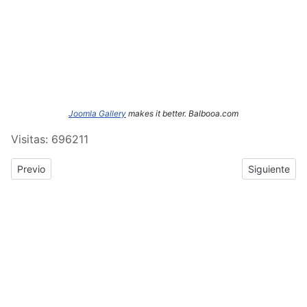
Joomla Gallery
makes it better. Balbooa.com
Visitas: 696211
Previous article: ERASMUS+: Crónica del tercer y cuarto día de
Next article
Previo
Siguiente