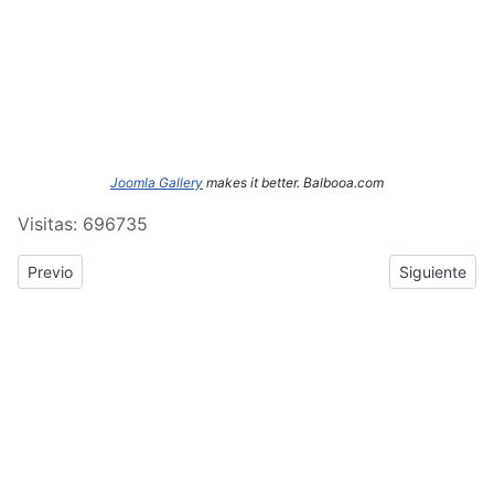
Joomla Gallery
makes it better. Balbooa.com
Visitas: 696735
Previous article: ERASMUS+: Crónica del tercer y cuarto día de
Next article
Previo
Siguiente