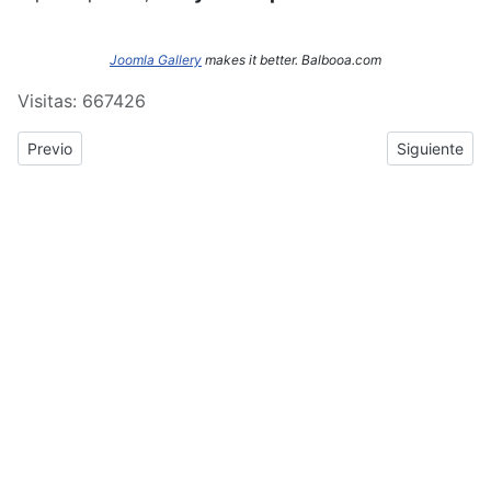
Joomla Gallery
makes it better. Balbooa.com
Visitas: 667426
Previous article: ERASMUS+: Crónica del tercer y cuarto día de
Next article
Previo
Siguiente