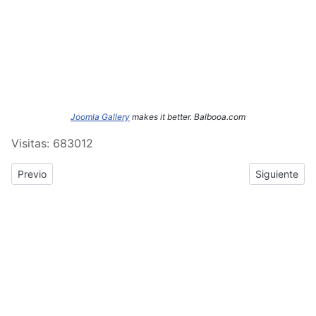
Joomla Gallery
makes it better. Balbooa.com
Visitas: 683012
Previous article: ERASMUS+: Crónica del tercer y cuarto día de
Next article
Previo
Siguiente