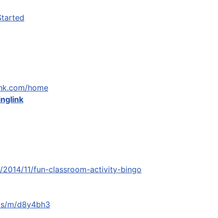
Started
link.com/home
inglink
2014/11/fun-classroom-activity-bingo
.us/m/d8y4bh3