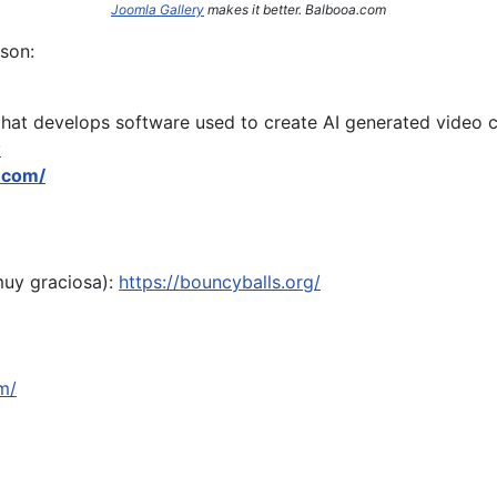
Joomla Gallery
makes it better. Balbooa.com
son:
hat develops software used to create AI generated video c
y
.com/
muy graciosa):
https://bouncyballs.org/
m/