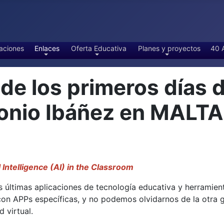
aciones
Enlaces
Oferta Educativa
Planes y proyectos
40 
 los primeros días d
tonio Ibáñez en MALT
l Intelligence (AI) in the Classroom
 últimas aplicaciones de tecnología educativa y herramientas
 con APPs específicas, y no podemos olvidarnos de la otra
 virtual.