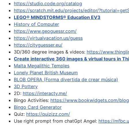
https://studio.code.org/catalog
https://scratch.mit.edu/projects/editor/?tutorial=get
LEGO® MINDSTORMS® Education EV3
History of Computer
https://www.geoguessr.com/
https://virtualvacation.us/guess
https://cityguesser.eu/
3D/360 degree images & videos:
https://www.thing
Create interactive 360 images & virtual tours in Th
Malta Megalithic Temples
Lonely Planet British Museum
BLOB OPERA (Forma divertida de crear música)
3D Pottery
2D:
https://interacty.me/
Bingo Activities:
https://www.bookwidgets.com/blog/
Bingo Card Generator
Quiz:
https://quizizz.com/
Use right prompt from chatGpt
Angel:
https://mfbc