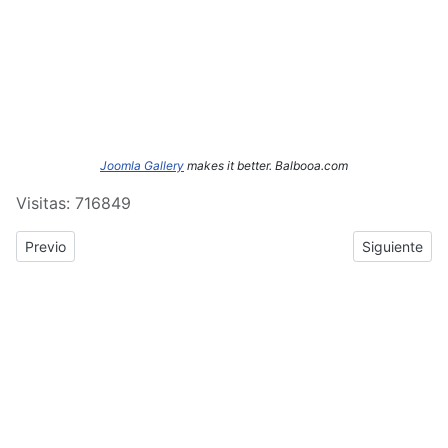
Joomla Gallery
makes it better. Balbooa.com
Visitas: 716849
Previous article: ERASMUS+: Crónica del tercer y cuarto día de
Next article
Previo
Siguiente