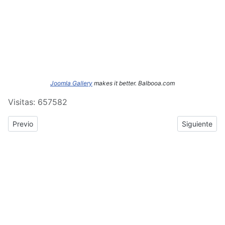
Joomla Gallery
makes it better. Balbooa.com
Visitas: 657582
Previous article: ERASMUS+: Crónica del tercer y cuarto día de
Next article
Previo
Siguiente