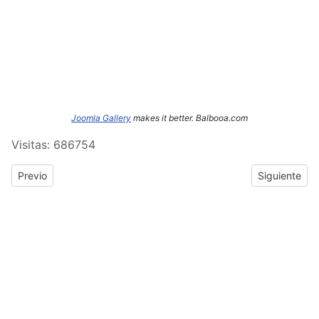
Joomla Gallery
makes it better. Balbooa.com
Visitas: 686754
Previous article: ERASMUS+: Crónica del tercer y cuarto día de
Next article
Previo
Siguiente