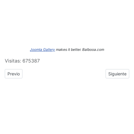
Joomla Gallery
makes it better. Balbooa.com
Visitas: 675387
Previous article: ERASMUS+: Crónica del tercer y cuarto día de
Next article
Previo
Siguiente