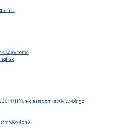
Started
link.com/home
inglink
2014/11/fun-classroom-activity-bingo
.us/m/d8y4bh3