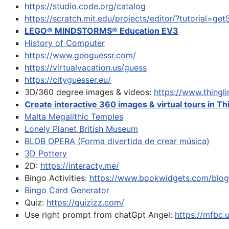
https://studio.code.org/catalog
https://scratch.mit.edu/projects/editor/?tutorial=get
LEGO® MINDSTORMS® Education EV3
History of Computer
https://www.geoguessr.com/
https://virtualvacation.us/guess
https://cityguesser.eu/
3D/360 degree images & videos:
https://www.thing
Create interactive 360 images & virtual tours in Th
Malta Megalithic Temples
Lonely Planet British Museum
BLOB OPERA (Forma divertida de crear música)
3D Pottery
2D:
https://interacty.me/
Bingo Activities:
https://www.bookwidgets.com/blog/
Bingo Card Generator
Quiz:
https://quizizz.com/
Use right prompt from chatGpt
Angel:
https://mfbc