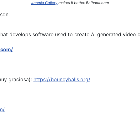
Joomla Gallery
makes it better. Balbooa.com
son:
hat develops software used to create AI generated video c
y
.com/
muy graciosa):
https://bouncyballs.org/
m/