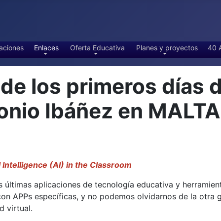
aciones
Enlaces
Oferta Educativa
Planes y proyectos
40 
 los primeros días d
tonio Ibáñez en MALT
l Intelligence (AI) in the Classroom
 últimas aplicaciones de tecnología educativa y herramientas
 con APPs específicas, y no podemos olvidarnos de la otra
 virtual.