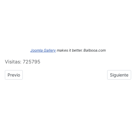
Joomla Gallery
makes it better. Balbooa.com
Visitas: 725795
Previous article: ERASMUS+: Crónica del tercer y cuarto día de
Next article
Previo
Siguiente