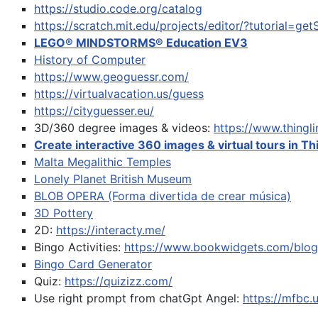
https://studio.code.org/catalog
https://scratch.mit.edu/projects/editor/?tutorial=get
LEGO® MINDSTORMS® Education EV3
History of Computer
https://www.geoguessr.com/
https://virtualvacation.us/guess
https://cityguesser.eu/
3D/360 degree images & videos:
https://www.thing
Create interactive 360 images & virtual tours in Th
Malta Megalithic Temples
Lonely Planet British Museum
BLOB OPERA (Forma divertida de crear música)
3D Pottery
2D:
https://interacty.me/
Bingo Activities:
https://www.bookwidgets.com/blog/
Bingo Card Generator
Quiz:
https://quizizz.com/
Use right prompt from chatGpt
Angel:
https://mfbc