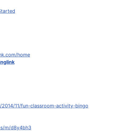
Started
link.com/home
inglink
2014/11/fun-classroom-activity-bingo
.us/m/d8y4bh3