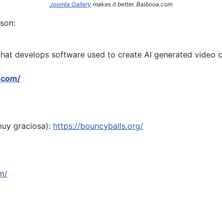
Joomla Gallery
makes it better. Balbooa.com
son:
hat develops software used to create AI generated video c
y
.com/
muy graciosa):
https://bouncyballs.org/
m/