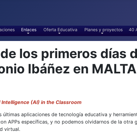
aciones
Enlaces
Oferta Educativa
Planes y proyectos
40 
 los primeros días d
tonio Ibáñez en MALT
l Intelligence (AI) in the Classroom
 últimas aplicaciones de tecnología educativa y herramientas
 con APPs específicas, y no podemos olvidarnos de la otra
 virtual.