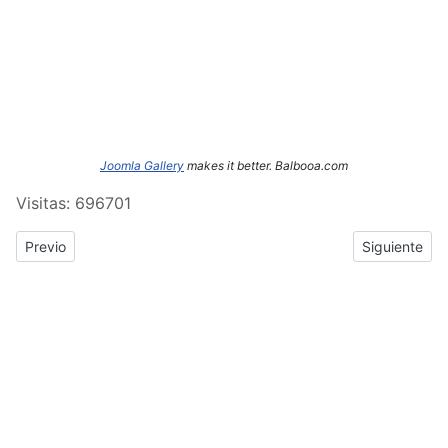
Joomla Gallery
makes it better. Balbooa.com
Visitas: 696701
Previous article: ERASMUS+: Crónica del tercer y cuarto día de
Next article
Previo
Siguiente