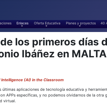
aciones
Enlaces
Oferta Educativa
Planes y proyectos
40 
 los primeros días d
tonio Ibáñez en MALT
l Intelligence (AI) in the Classroom
 últimas aplicaciones de tecnología educativa y herramientas
 con APPs específicas, y no podemos olvidarnos de la otra
 virtual.