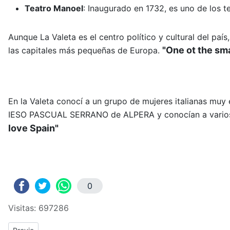
Teatro Manoel
:
Inaugurado en 1732, es uno de los t
Aunque La Valeta es el centro político y cultural del paí
"One ot the sma
las capitales más pequeñas de Europa.
En la Valeta conocí a un grupo de mujeres italianas muy
IESO PASCUAL SERRANO de ALPERA y conocían a varios p
love Spain"
0
Visitas: 697286
Previous article: ERASMUS+: Crónica del tercer y cuarto día de