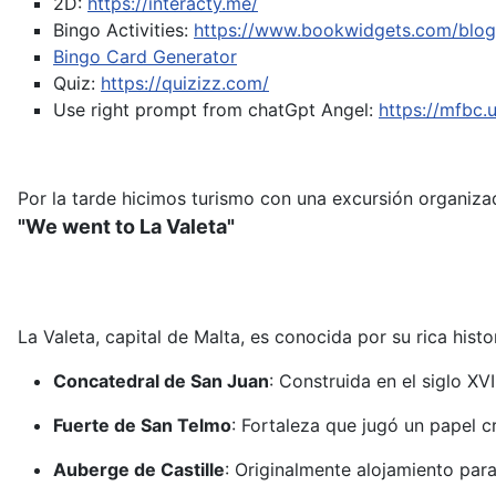
2D:
https://interacty.me/
Bingo Activities:
https://www.bookwidgets.com/blog/
Bingo Card Generator
Quiz:
https://quizizz.com/
Use right prompt from chatGpt
Angel:
https://mfbc
Por la tarde hicimos turismo con una excursión organizad
"We went to La Valeta"
La Valeta, capital de Malta, es conocida por su rica hist
Concatedral de San Juan
:
Construida en el siglo XV
Fuerte de San Telmo
:
Fortaleza que jugó un papel c
Auberge de Castille
:
Originalmente alojamiento para 