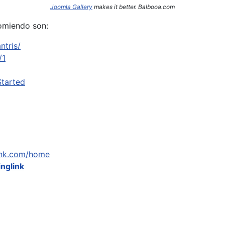
Joomla Gallery
makes it better. Balbooa.com
omiendo son:
ntris/
/1
Started
link.com/home
inglink