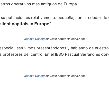
eatros operativos más antiguos de Europa.
s, su población es relativamente pequeña, con alrededor de 
llest capitals in Europe"
Joomla Gallery
makes it better. Balbooa.com
 especial, estuvimos presentándonos y hablando de nuestro
rofesores del centro. En el IESO Pascual Serrano es don
Joomla Gallery
makes it better. Balbooa.com
 la movilidad europea de José Antonio Ibáñez por MALTA.