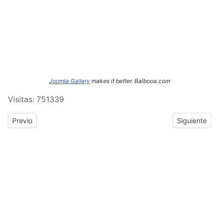
Joomla Gallery
makes it better. Balbooa.com
Visitas: 751339
Previous article: ERASMUS+: Crónica del tercer y cuarto día de
Next article
Previo
Siguiente