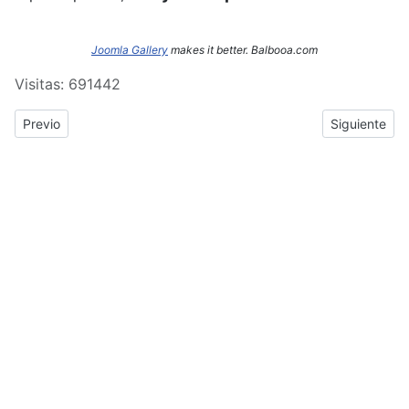
Joomla Gallery
makes it better. Balbooa.com
Visitas: 691442
Previous article: ERASMUS+: Crónica del tercer y cuarto día de
Next article
Previo
Siguiente