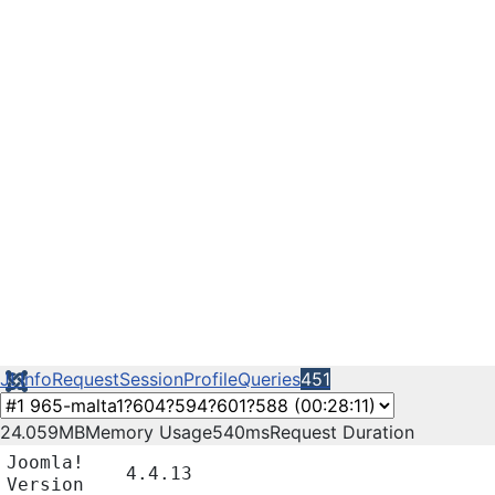
J! Info
Request
Session
Profile
Queries
451
24.059MB
Memory Usage
540ms
Request Duration
Joomla!
4.4.13
Version