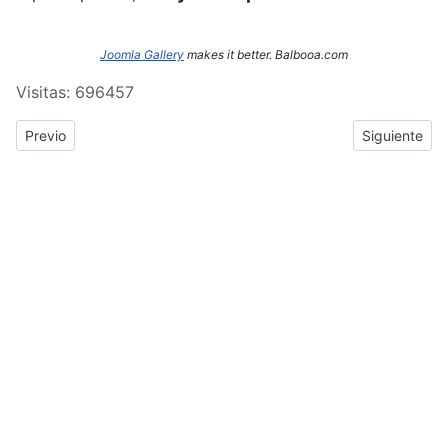
Joomla Gallery
makes it better. Balbooa.com
Visitas: 696457
Previous article: ERASMUS+: Crónica del tercer y cuarto día de
Next article
Previo
Siguiente