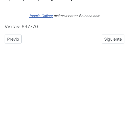
Joomla Gallery
makes it better. Balbooa.com
Visitas: 697770
Previous article: ERASMUS+: Crónica del tercer y cuarto día de
Next article
Previo
Siguiente