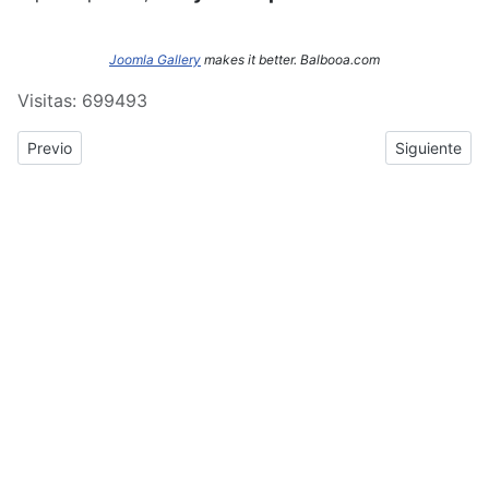
Joomla Gallery
makes it better. Balbooa.com
Visitas: 699493
Previous article: ERASMUS+: Crónica del tercer y cuarto día de
Next article
Previo
Siguiente