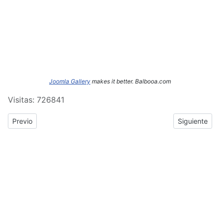
Joomla Gallery
makes it better. Balbooa.com
Visitas: 726841
Previous article: ERASMUS+: Crónica del tercer y cuarto día de
Next article
Previo
Siguiente