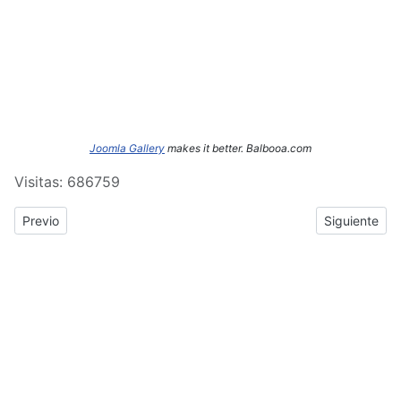
Joomla Gallery
makes it better. Balbooa.com
Visitas: 686759
Previous article: ERASMUS+: Crónica del tercer y cuarto día de
Next article
Previo
Siguiente