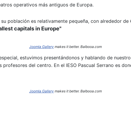
eatros operativos más antiguos de Europa.
s, su población es relativamente pequeña, con alrededor de 
llest capitals in Europe"
Joomla Gallery
makes it better. Balbooa.com
 especial, estuvimos presentándonos y hablando de nuestro
rofesores del centro. En el IESO Pascual Serrano es don
Joomla Gallery
makes it better. Balbooa.com
 la movilidad europea de José Antonio Ibáñez por MALTA.