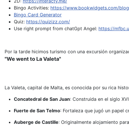
2D:
https://interacty.me/
Bingo Activities:
https://www.bookwidgets.com/blog/
Bingo Card Generator
Quiz:
https://quizizz.com/
Use right prompt from chatGpt
Angel:
https://mfbc
Por la tarde hicimos turismo con una excursión organizad
"We went to La Valeta"
La Valeta, capital de Malta, es conocida por su rica hist
Concatedral de San Juan
:
Construida en el siglo XV
Fuerte de San Telmo
:
Fortaleza que jugó un papel c
Auberge de Castille
:
Originalmente alojamiento para 