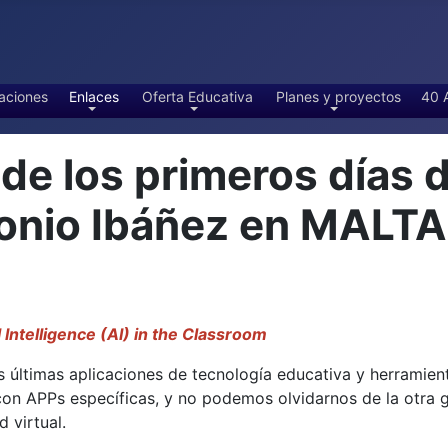
aciones
Enlaces
Oferta Educativa
Planes y proyectos
40 
 los primeros días d
tonio Ibáñez en MALT
l Intelligence (AI) in the Classroom
 últimas aplicaciones de tecnología educativa y herramientas
 con APPs específicas, y no podemos olvidarnos de la otra
 virtual.