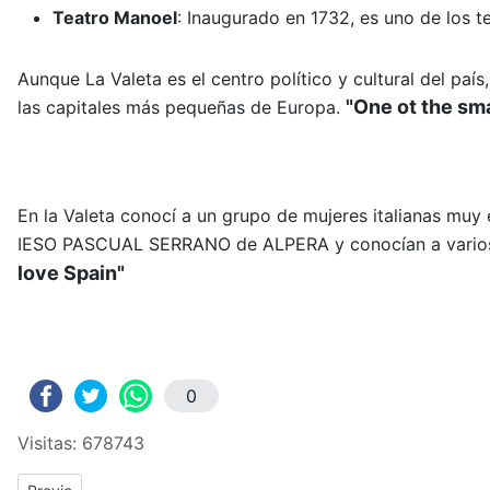
Teatro Manoel
:
Inaugurado en 1732, es uno de los t
Aunque La Valeta es el centro político y cultural del paí
"One ot the sma
las capitales más pequeñas de Europa.
En la Valeta conocí a un grupo de mujeres italianas muy
IESO PASCUAL SERRANO de ALPERA y conocían a varios p
love Spain"
0
Visitas: 678743
Previous article: ERASMUS+: Crónica del tercer y cuarto día de