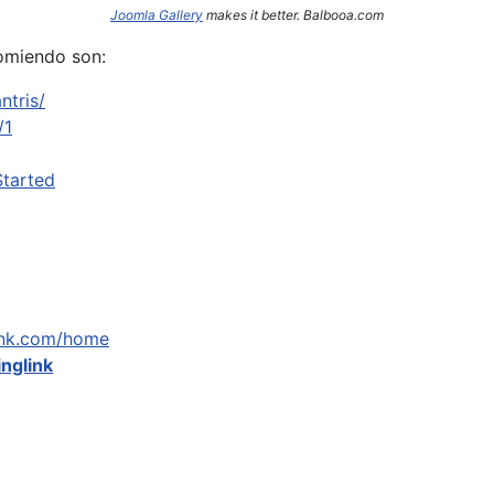
Joomla Gallery
makes it better. Balbooa.com
omiendo son:
ntris/
/1
Started
link.com/home
inglink