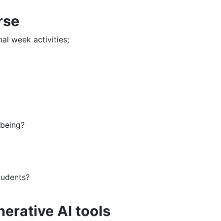
rse
al week activities;
-being?
students?
erative AI tools