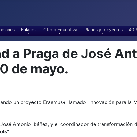
aciones
Enlaces
Oferta Educativa
Planes y proyectos
40 
 a Praga de José Anto
30 de mayo.
ollando un proyecto Erasmus+ llamado "Innovación para la 
 José Antonio Ibáñez, y el coordinador de transformación di
ols
".