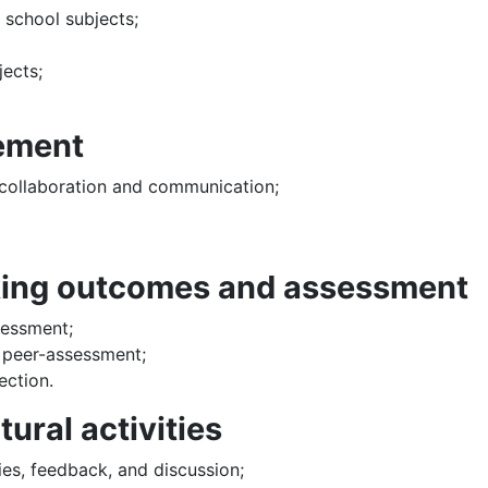
s school subjects;
jects;
gement
, collaboration and communication;
inking outcomes and assessment
sessment;
d peer-assessment;
ection.
ural activities
es, feedback, and discussion;